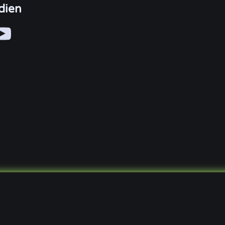
dien
© 2021 - 2026, VirtualLifeDE
Sprachen:
DE
EN
Impressum
Datenschutz