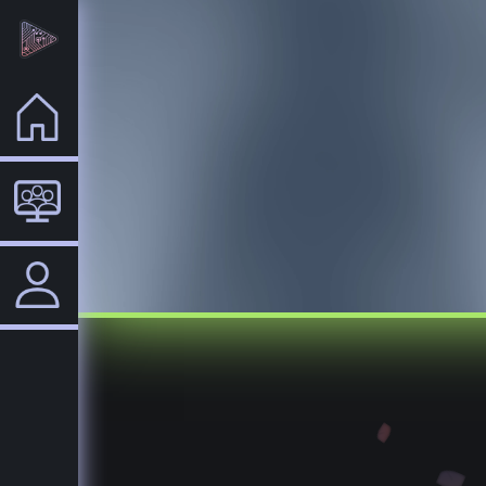
Home
VTuber
Login