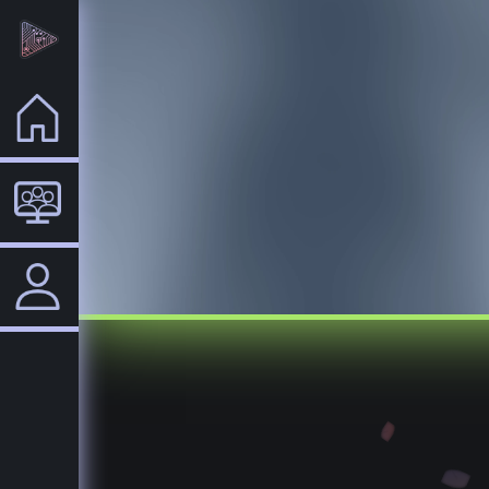
Home
VTuber
Login