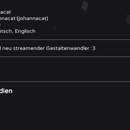
acat
nacat (johannacat)
e
tsch, Englisch
nd neu streamender Gestaltenwandler :3
dien