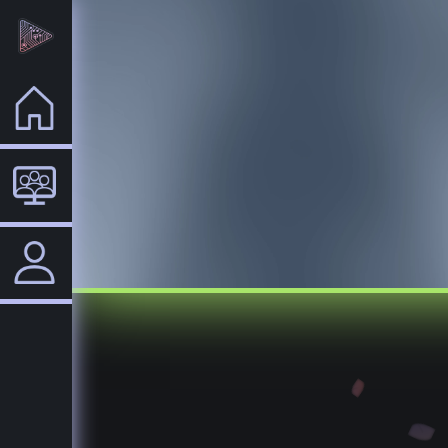
Home
VTuber
Login