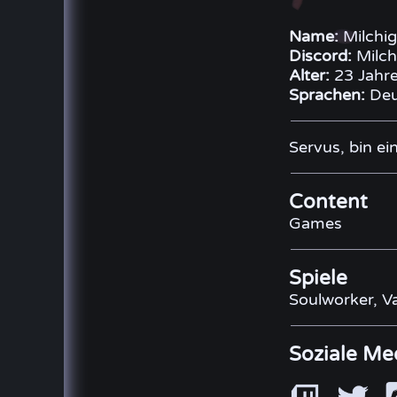
Name:
Milchi
Discord:
Milch
Alter:
23 Jahr
Sprachen:
Deu
Servus, bin e
Content
Games
Spiele
Soulworker, Va
Soziale Me