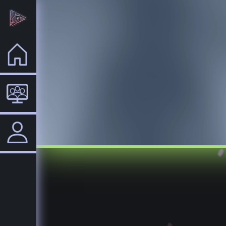
Home
VTuber
Login