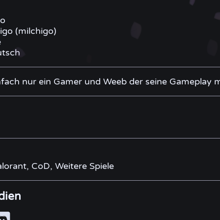
go
igo (milchigo)
e
tsch
infach nur ein Gamer und Weeb der seine Gameplay mi
lorant, CoD, Weitere Spiele
dien