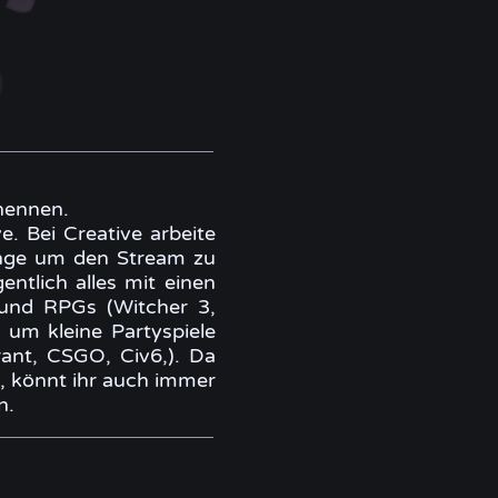
 nennen.
. Bei Creative arbeite
inge um den Stream zu
ntlich alles mit einen
 und RPGs (Witcher 3,
s um kleine Partyspiele
rant, CSGO, Civ6,). Da
nn, könnt ihr auch immer
n.