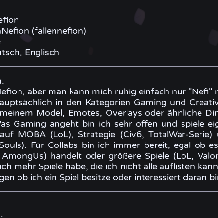
efion
nNefion (fallennefion)
e
tsch, Englisch
n.
Nefion, aber man kann mich ruhig einfach nur "Nefi"
auptsächlich in den Kategorien Gaming und Creative
n meinem Model, Emotes, Overlays oder ähnliche D
as Gaming angeht bin ich sehr offen und spiele eige
auf MOBA (LoL), Strategie (Civ6, TotalWar-Serie)
Souls). Für Collabs bin ich immer bereit, egal ob e
 AmongUs) handelt oder größere Spiele (LoL, Valo
ich mehr Spiele habe, die ich nicht alle auflisten ka
en ob ich ein Spiel besitze oder interessiert daran bi