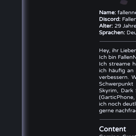
Name:
fallenn
Discord:
Falle
Alter:
29 Jahr
Sprachen:
Deu
Hey, ihr Liebe
Ich bin Fallen
Ich streame h
ich häufig a
verbessern. W
Schwerpunkt 
Skyrim, Dark 
(GarticPhone,
ich noch deutl
gerne nachfrag
Content