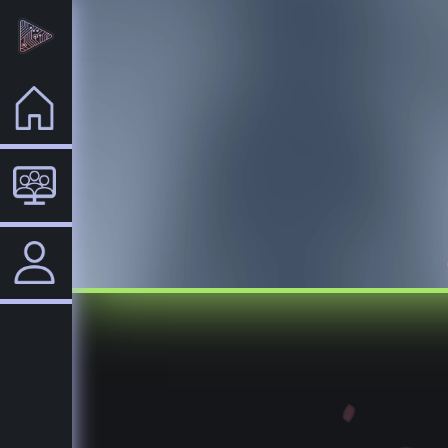
Home
VTuber
Login