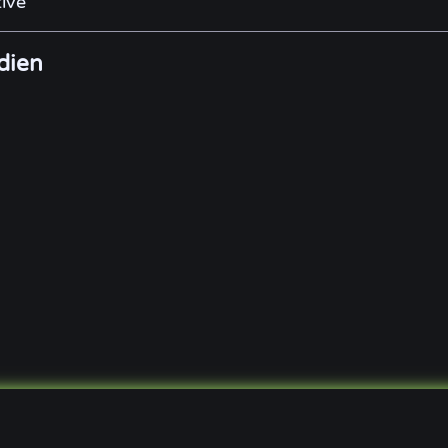
ive
dien
© 2021 - 2026, VirtualLifeDE