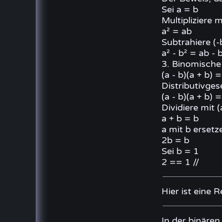
Sei a = b
Multipliziere m
a² = ab
Subtrahiere (-
a² - b² = ab - 
3. Binomisch
(a - b)(a + b) =
Distributivge
(a - b)(a + b) =
Dividiere mit (
a + b = b
a mit b ersetz
2b = b
Sei b = 1
2 == 1 //
Hier ist eine R
In der binäre