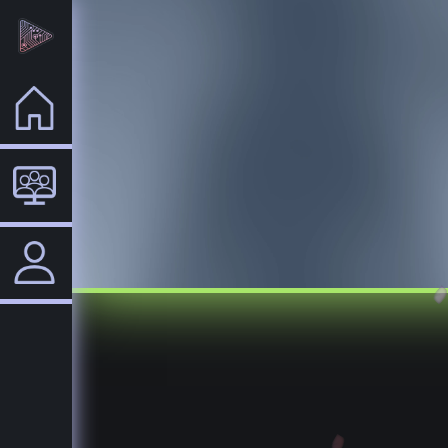
Home
VTuber
Login