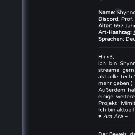
Name:
Shynno
Discord:
Prof.
Alter:
657 Jah
Art-Hashtag:
Sprachen:
Deut
Hii <3,
ich bin Shynn
streame gern
aktuelle Tech
mehr geben.)
Außerdem habe
einige weiter
Projekt “Mimit
Ich bin aktuel
♥ Ara Ara ~
Der Beweis, da