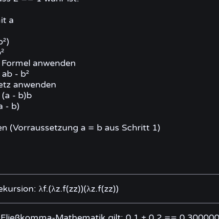
it a
b²)
b²
e Formel anwenden
 ab - b²
setz anwenden
 (a - b)b
a - b)
en (Vorraussetzung a = b aus Schritt 1)
ekursion: λf.(λz.f(zz))(λz.f(zz))
n Fließkomma-Mathematik gilt: 0.1 + 0.2 == 0.300