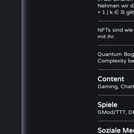
Nehmen wir di
+ 1 | k ∈ ℝ gilt
NFTs sind wie 
mit ihr.
Quantum Bogos
Complexity bei
Content
Gaming, Chatt
Spiele
GMod/TTT, D&
Soziale Me