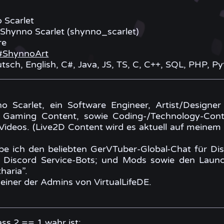
 Scarlet
 Shynno Scarlet (shynno_scarlet)
re
#ShynnoArt
sch, English, C#, Java, JS, TS, C, C++, SQL, PHP, Pyt
o Scarlet, ein Software Engineer, Artist/Designe
 Gaming Content, sowie Coding-/Technology-Cont
-Videos. (Live2D Content wird es aktuell auf meinem
 ich den beliebten GerVTuber-Global-Chat für Dis
e Discord Service-Bots; und Mods sowie den Launc
haria”.
l einer der Admins von VirtualLifeDE.
ss 2 == 1 wahr ist: