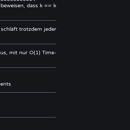
 beweisen, dass k == k
 schläft trotzdem jeder
us, mit nur O(1) Time-
vents