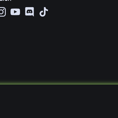
© 2021 - 2026, VirtualLifeDE
Sprachen:
DE
EN
Impressum
Datenschutz