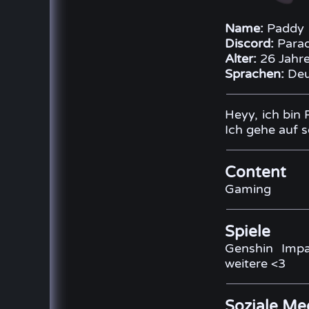
Name:
Paddy
Discord:
Parad
Alter:
26 Jahr
Sprachen:
Deu
Heyy, ich bin
Ich gehe auf 
Content
Gaming
Spiele
Genshin Impa
weitere <3
Soziale Me