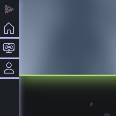
Home
VTuber
Login