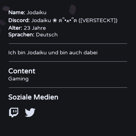
Name:
Jodaiku
Discord:
Jodaiku ❀ ฅ՞•ﻌ•՞ฅ ([VERSTECKT])
Alter:
23 Jahre
Sprachen:
Deutsch
Ich bin Jodaiku und bin auch dabei
Content
Gaming
Soziale Medien