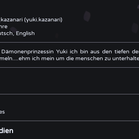
kazanari (yuki.kazanari)
hre
tsch, English
e Dämonenprinzessin Yuki ich bin aus den tiefen 
meln....ehm ich mein um die menschen zu unterhal
es
dien