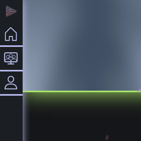
Home
VTuber
Login