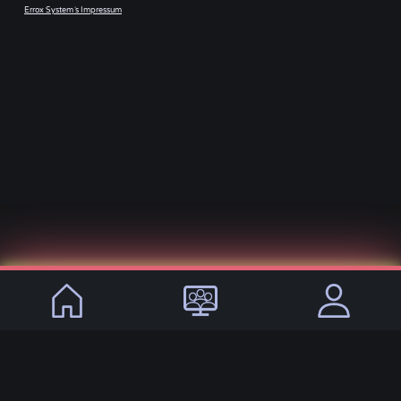
Errox System´s Impressum
© 2021 - 2026, VirtualLifeDE
Sprachen:
DE
EN
Impressum
Datenschutz