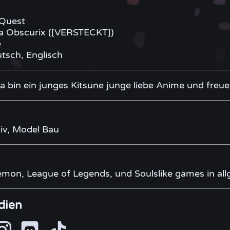
Quest
 Obscurix ([VERSTECKT])
e
tsch, Englisch
ya bin ein junges Kitsune junge liebe Anime und freu
iv, Model Bau
mon, League of Legends, und Soulslike games in al
dien