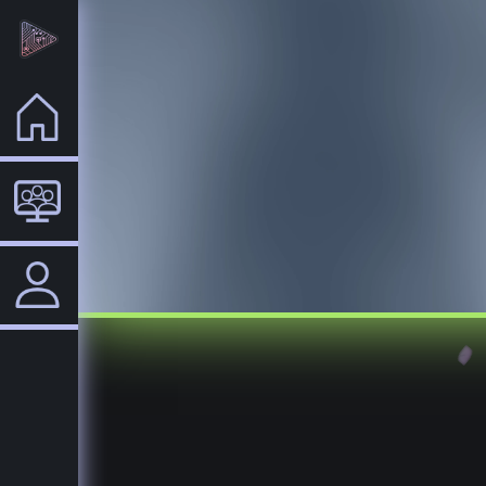
Home
VTuber
Login