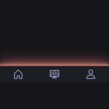
© 2021 - 2026, VirtualLifeDE
Sprachen:
DE
EN
Impressum
Datenschutz